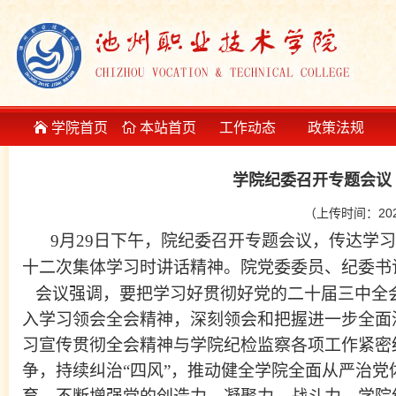
学院首页
本站首页
工作动态
政策法规
学院纪委召开专题会议
（上传时间：202
9
月
29
日下午，
院纪委
召开专题会议，传达学习
十二次集体学习时
讲话精神
。
院党委委员、
纪委书
会议强调，要把学习好贯彻好党的二十届三中全
入学习领会全会精神，深刻领会和把握进一步全面
习宣传贯彻全会精神与
学院
纪检监察各项工作紧密
争，持续纠治
“四风”，推动健全
学院
全面从严治党