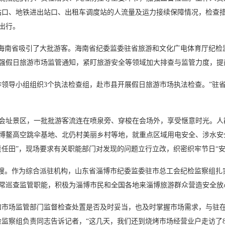
站口、地铁进出站口、出租车调度站的人流量及运力接续保障情况，检查
出行。
海南省吸引了大批游客。海南省纪委监委驻省旅游和文化广电体育厅纪检
强假日旅游市场监管通知，紧盯旅游安全等领域加大排查与监管力度，提
导小组组织3个执法检查组，赴市县开展假日旅游市场执法检查。”驻
址景区，一批批游客流连在喷泉旁、穿梭在会场外，享受惬意时光。人
博鳌高空跳伞基地、北仍村美丽乡村等地，就重点区域用电安全、涉水安
责任田”，现场要求有关职能部门对发现的问题立行立改，织密织牢节日“安
搜。作为综合派驻机构，山东省淄博市纪委监委驻市总工会纪检监察组扎
常巡查监管职能，积极为淄博市民和全国各地来淄博旅游群众营造安全放心
市场监管部门监督检查处置是否及时妥当，也及时掌握市场需求，与驻在
检监察组负责同志告诉记者，“这几天，我们还到烧烤市场经营业户走访了