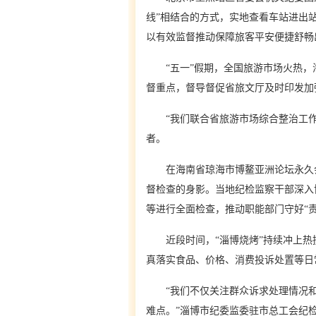
线”相结合的方式，实地查看车站进出
以有效监督推动保障旅客平安便捷舒畅
“五一”假期，全国旅游市场火热，
督重点，督导督促省旅文厅及时印发加
“我们联合省旅游市场综合整治工作领
者。
在海南省琼海市博鳌亚洲论坛永久会
督检查的身影。当地纪检监察干部深入
等进行全面检查，推动职能部门守好“
近段时间，“淄博烧烤”持续冲上热
真落实食品、价格、消费投诉处置等日
“我们不仅关注群众诉求处理情况和
难点。”淄博市纪委监委驻市总工会纪