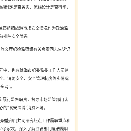
措施制定是否务实、流线设计是否科学，
监察组把旅游市场安全情况作为政治监
前排除安全隐患。
省旅文厅纪检监察组有关负责同志告诉记
群中，也有琼海市纪委监委工作人员监
全、消防安全、安全管理制度落实情况
全网”。
实履行监督职责，督导市场监管部门认
的“食安淄博”消费环境。
职能部门共同研究热点工作履职重点和
80余家次，深入了解监管部门廉洁履职