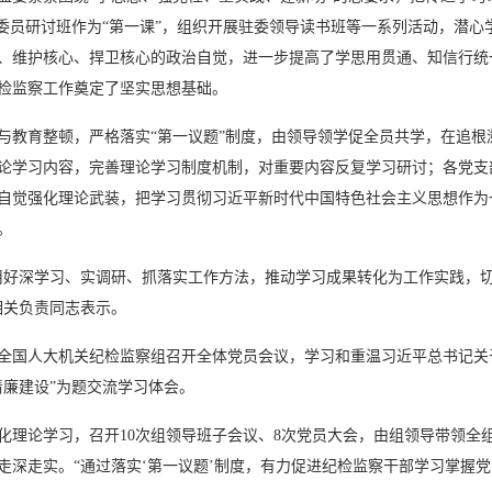
委委员研讨班作为“第一课”，组织开展驻委领导读书班等一系列活动，潜
、维护核心、捍卫核心的政治自觉，进一步提高了学思用贯通、知信行统
检监察工作奠定了坚实思想基础。
教育整顿，严格落实“第一议题”制度，由领导领学促全员共学，在追根
论学习内容，完善理论学习制度机制，对重要内容反复学习研讨；各党支部
自觉强化理论武装，把学习贯彻习近平新时代中国特色社会主义思想作为
。
好深学习、实调研、抓落实工作方法，推动学习成果转化为工作实践，切
相关负责同志表示。
全国人大机关纪检监察组召开全体党员会议，学习和重温习近平总书记关
清廉建设”为题交流学习体会。
论学习，召开10次组领导班子会议、8次党员大会，由组领导带领全
走深走实。“通过落实‘第一议题’制度，有力促进纪检监察干部学习掌握