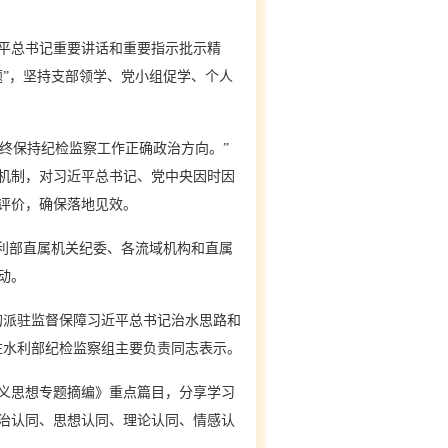
平总书记重要讲话和重要指示批示精
”，坚持支部领学、党小组促学、个人
终保持纪检监察工作正确政治方向。”
机制，对习近平总书记、党中央因时因
评价，确保落地见效。
利部直属机关纪委、各流域机构和直属
动。
派驻监督保障习近平总书记治水思路和
驻水利部纪检监察组主要负责同志表示。
义思想专题摘编》重点篇目，分享学习
治认同、思想认同、理论认同、情感认