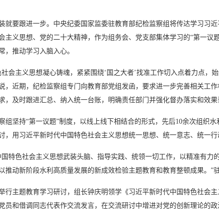
就要跟进一步。中央纪委国家监委驻教育部纪检监察组将传达学习习近
会主义思想、党的二十大精神，作为组务会、党支部集体学习的“第一议题
常，推动学习入脑入心。
会主义思想凝心铸魂，紧紧围绕‘国之大者’找准工作切入点着力点，始
说，近期，纪检监察组专门向教育部党组发函，要求进一步完善相关工作
求，及时跟进汇总、纳入统一台账，明确责任部门并强化督办落实和效果
坚持“第一议题”制度，以线上线下相结合的形式，先后10余次组织水
讨，用习近平新时代中国特色社会主义思想统一思想、统一意志、统一行
国特色社会主义思想武装头脑、指导实践、统领一切工作，以精准有力的
以推动新阶段水利高质量发展的新成效检验主题教育和教育整顿成果。”
行主题教育学习研讨，组长钟庆明领学《习近平新时代中国特色社会主
党员和借调同志代表作交流发言，在交流研讨中增进对党的创新理论的政