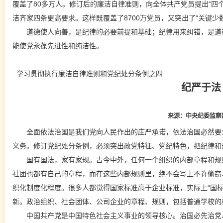
覆盖了80多万人。修订后的廉洁自律准则，向全体共产党员提出“四
洁齐家四条更高要求。这样既覆盖了8700万党员，又突出了“关键少数
道德使人向善，是纪律的必要前提和基础；纪律用来纠错，是道德
能使党永葆先进性和纯洁性。
学习贯彻执行廉洁自律准则和党纪处分条例之四
纪严于法
来源：中央纪委监察部网站
全面依法治国是我们党向人民作出的庄严承诺，依法治国必然要求
义务。修订党纪处分条例，必须突出政党特征、党纪特色，把纪律和
国有国法，家有家规。古今中外，任何一个组织的内部章程和规则
社团也都有自己的章程，而在这些内部规则里，绝不会写上不许偷窃
织化制度化程度。很多人都觉得国家标准高于企业标准，实际上“国标
新。政治组织、社会团体、公司企业的章程、规则，包括普通学校的
中国共产党是中国特色社会主义事业的领导核心。治国必先治党、