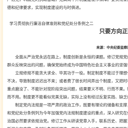
德和纪律要求，实现制度建设的与时俱进。
学习贯彻执行廉洁自律准则和党纪处分条例之二
只要方向正
来源：中央纪委监察部网站
全面从严治党永远在路上，制度创新是永恒的课题。修订党规党纪
群众反映突出的问题，确保党始终成为中国特色社会主义事业的坚强
立规修规不能贪大求全、毕其功于一役。制定制度不能过于理想化
不决，导致制度迟迟出不来；或者费了很长时间弄出个制度，又把时
重点磨没了、不能针对现阶段突出问题，结果要义不明、行而不果。制
而不用。制度更不能看似完美无缺，实际上没有经过反复实践、缺乏
制定党内法规是一项严肃的政治工作，既要有理论的储备和支撑，
和党纪处分条例列为今年加强党内法规制度建设的重点，深入研究在
治国必然要求依规治党。修订工作从研读党章入手，联系历史、把握