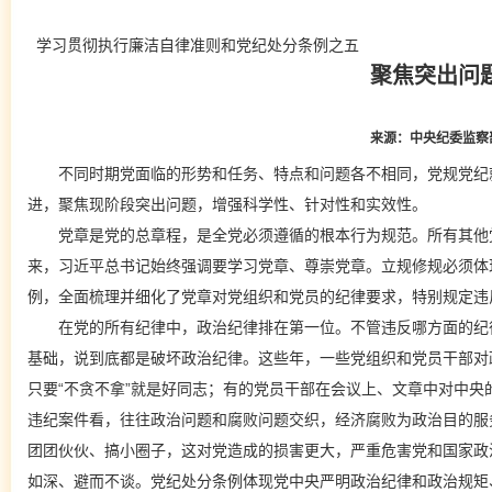
学习贯彻执行廉洁自律准则和党纪处分条例之五
聚焦突出问
来源：中央纪委监察部网站
不同时期党面临的形势和任务、特点和问题各不相同，党规党纪就
进，聚焦现阶段突出问题，增强科学性、针对性和实效性。
党章是党的总章程，是全党必须遵循的根本行为规范。所有其他党
来，习近平总书记始终强调要学习党章、尊崇党章。立规修规必须体
例，全面梳理并细化了党章对党组织和党员的纪律要求，特别规定违
在党的所有纪律中，政治纪律排在第一位。不管违反哪方面的纪律
基础，说到底都是破坏政治纪律。这些年，一些党组织和党员干部对
只要“不贪不拿”就是好同志；有的党员干部在会议上、文章中对中央
违纪案件看，往往政治问题和腐败问题交织，经济腐败为政治目的服
团团伙伙、搞小圈子，这对党造成的损害更大，严重危害党和国家政
如深、避而不谈。党纪处分条例体现党中央严明政治纪律和政治规矩