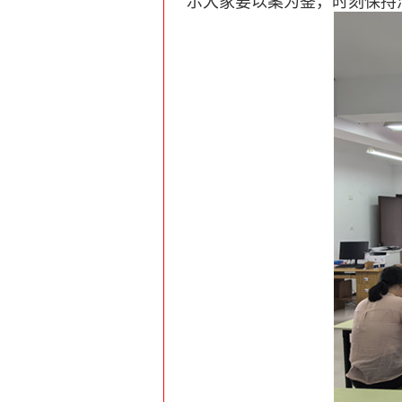
示大家要以案为鉴，时刻保持