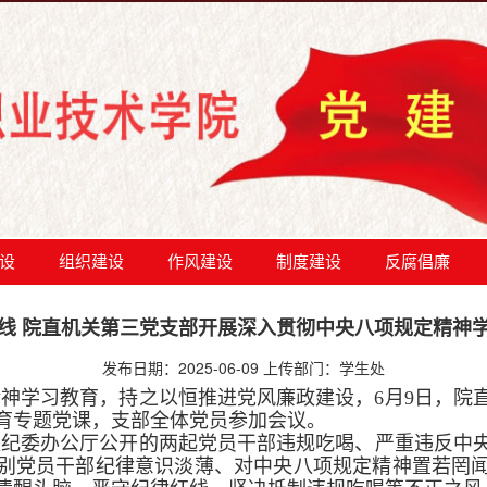
设
组织建设
作风建设
制度建设
反腐倡廉
线 院直机关第三党支部开展深入贯彻中央八项规定精神
发布日期：2025-06-09 上传部门：学生处
神学习教育，持之以恒推进党风廉政建设，6月9日，院
育专题党课，支部全体党员参加会议。
央纪委办公厅公开的两起党员干部违规吃喝、严重违反中
别党员干部纪律意识淡薄、对中央八项规定精神置若罔