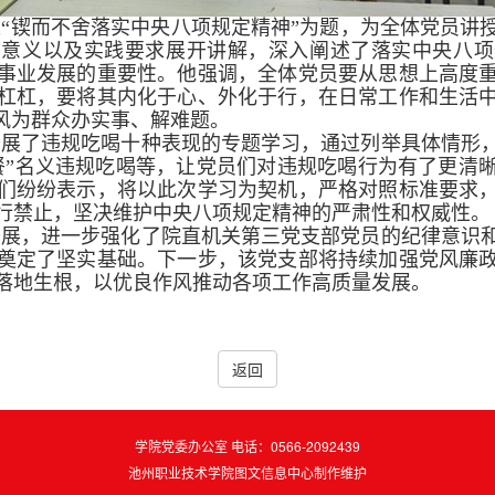
“锲而不舍落实中央八项规定精神”为题，为全体党员讲
大意义以及实践要求展开讲解，深入阐述了落实中央八项
事业发展的重要性。他强调，全体党员要从思想上高度
杠杠，要将其内化于心、外化于行，在日常工作和生活
作风为群众办实事、解难题。
开展了违规吃喝十种表现的专题学习，通过列举具体情形
餐”名义违规吃喝等，让党员们对违规吃喝行为有了更清
们纷纷表示，将以此次学习为契机，严格对照标准要求
行禁止，坚决维护中央八项规定精神的严肃性和权威性。
开展，进一步强化了院直机关第三党支部党员的纪律意识
奠定了坚实基础。下一步，该党支部将持续加强党风廉
落地生根，以优良作风推动各项工作高质量发展。
返回
学院党委办公室 电话：0566-2092439
池州职业技术学院图文信息中心制作维护