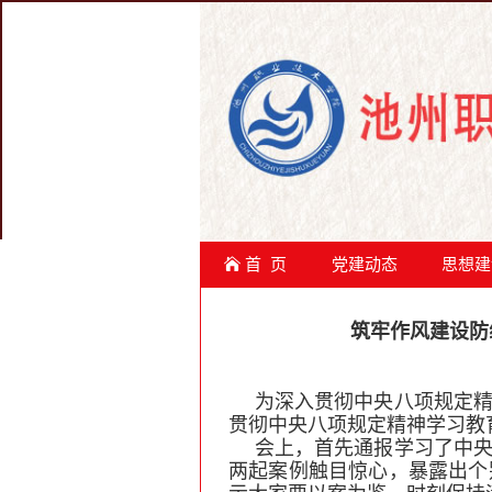
首 页
党建动态
思想建
筑牢作风建设防
为深入贯彻中央八项规定精
贯彻中央八项规定精神学习教
会上，首先通报学习了中
两起案例触目惊心，暴露出个