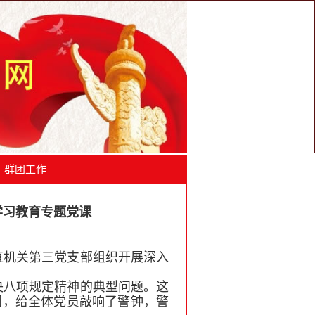
群团工作
学习教育专题党课
直机关第三党支部组织开展深入
央八项规定精神的典型问题。这
闻，给全体党员敲响了警钟，警