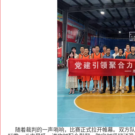
随着裁判的一声哨响，比赛正式拉开帷幕。双方队