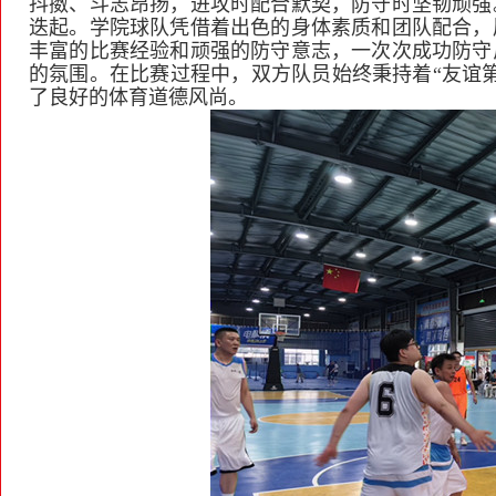
抖擞、斗志昂扬，进攻时配合默契，防守时坚韧顽强
迭起。学院球队凭借着出色的身体素质和团队配合，
丰富的比赛经验和顽强的防守意志，一次次成功防守
的氛围。在比赛过程中，双方队员始终秉持着“友谊
了良好的体育道德风尚。