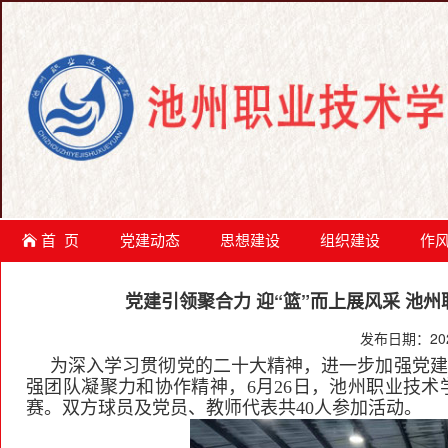
首 页
党建动态
思想建设
组织建设
作
党建引领聚合力 迎“篮”而上展风采 池
发布日期：202
为深入学习贯彻党的二十大精神，进一步加强党建
强团队凝聚力和协作精神，6月26日，池州职业技
赛。双方球员及党员、教师代表共40人参加活动。