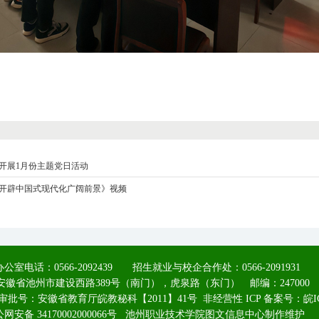
开展1月份主题党日活动
开辟中国式现代化广阔前景》视频
公室电话：0566-2092439 招生就业与校企合作处：0566-2091931
安徽省池州市建设西路389号（南门），虎泉路（东门） 邮编：247000
号：安徽省教育厅皖教秘科【2011】41号 非经营性 ICP 备案号：
皖I
网安备 34170002000066号
池州职业技术学院图文信息中心制作维护