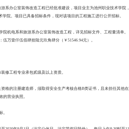
旅游系办公室装饰改造工程已经批准建设，项目业主为池州职业技术学院
技术学院。项目已具备招标条件，现对该项目的工程施工进行公开招标。
术学院机电系和旅游系办公室装饰改造工程，详见招标文件、工程量清单。
伍万壹仟伍佰肆拾陆元玖角肆分（￥51546.94元）。
饰装修工程专业承包贰级及以上资质。
上资格的注册建造师，须取得安全生产考核合格B类证书，且未担任其他在
效的营业执照。
标。
4日至2020年9月1日（法定公休日、法定节假日除外），每日上午8:30时至1