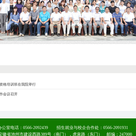
资格培训班在我院举行
作会议召开
公室电话：0566-2092439 招生就业与校企合作处：0566-2091931
安徽省池州市建设西路389号（南门），虎泉路（东门） 邮编：247000