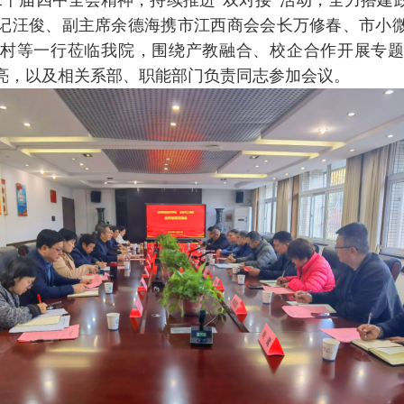
十届四中全会精神，持续推进“双对接”活动，全力搭建政
书记汪俊、副主席余德海携市江西商会会长万修春、市小
村等一行莅临我院，围绕产教融合、校企合作开展专
亮，以及相关系部、职能部门负责同志参加会议。