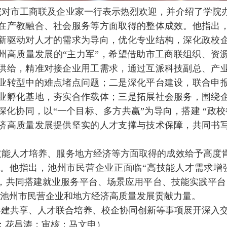
院对市工商联及企业家一行表示热烈欢迎，并介绍了学院
在产教融合、社会服务等方面取得的整体成效。他指出
新驱动对人才的需求为导向，优化专业结构，深化政校
州高质量发展的“主力军”，希望借助市工商联组织、资
供给，精准对接企业用工需求，通过互派科技副总、产
业转型中的难点堵点问题；二是深化平台建设，联合申
业孵化基地，夯实合作载体；三是拓展社会服务，围绕
深化协同，以“一个目标、多方共赢”为导向，搭建 “政校
济高质量发展提供坚实的人才支撑与技术保障，共同书
技能人才培养、服务地方经济等方面取得的成效给予高度
。他指出，池州市民营企业正面临“高技能人才需求增
，共同搭建就业服务平台、场景应用平台、技能实践平台
为池州市民营企业和地方经济高质量发展贡献力量。
共建共享、人才联合培养、校企协同创新等事项展开深入
：花昌涛；审核：马文申）