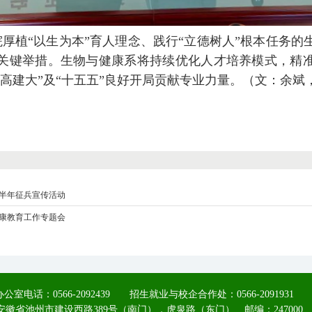
厚植“以生为本”育人理念、践行“立德树人”根本任务的
关键举措。生物与健康系将持续优化人才培养模式，精
高建大”及“十五五”良好开局贡献专业力量。（文：余斌
上半年征兵宣传活动
康教育工作专题会
公室电话：0566-2092439 招生就业与校企合作处：0566-2091931
安徽省池州市建设西路389号（南门），虎泉路（东门） 邮编：247000