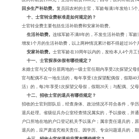
回乡生产补助费。
复员回农村的士官，军龄每满1年发给1.5
十、士官转业费标准是如何规定的？
士官转业费主要包括生活补助费和安家补助费。
生活补助费。
连续军龄不满8年的，不发生活补助费；军龄满
增发1个月的生活补助费，以上两种情况累计都不得超过16个
安家补助费。
士官军龄在10周年以内的，发给本人4个月工资
十一、士官探亲休假有哪些规定？
未婚士官与父母分居两地的一级士官任期内享受2次探望父母假
官与配偶不在一地生活的，每年享受1次探望配偶假，假期4
活）的，每2年享受1次探望父母假，假期20天；与配偶、父
十二、招收士官的退兵有哪些规定？
招收的士官到部队后，经查身体、政治情况不符合条件，学历
退兵处理。省级征兵办公室经查情况属实的，予以接收，并通
户口所地在地的户口登记机关予以落户；属非责任退兵的，原
退兵的，应严肃追究相关责任。因学历、专业问题退兵的，期
十三、招收士官的退役安置有哪些规定？