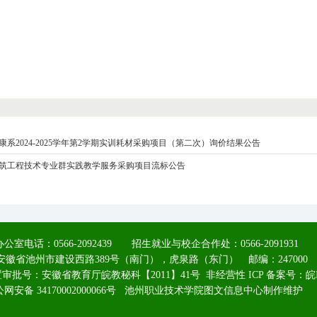
系2024-2025学年第2学期实训耗材采购项目（第二次）询价结果公告
级建筑工程技术专业群实践教学服务采购项目流标公告
公室电话：0566-2092439 招生就业与校企合作处：0566-2091931
安徽省池州市建设西路389号（南门），虎泉路（东门） 邮编：247000
批号：安徽省教育厅皖教秘科【2011】41号 非经营性 ICP 备案号：
皖
网安备 34170002000066号
池州职业技术学院图文信息中心制作维护