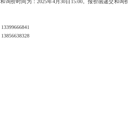
询价时间为：2025年4月30日15:00。报价函递交和
399666841
856638328