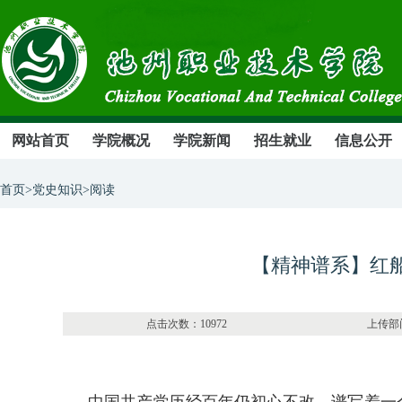
网站首页
学院概况
学院新闻
招生就业
信息公开
首页>党史知识>阅读
【精神谱系】红
点击次数：10972 上传部门：