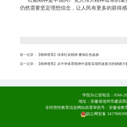
红船精神是中国共产党人伟大精神谱系的重
仍然需要坚定理想信念，让人民有更多的获得感
前一记录：
【精神谱系】传承红岩精神 赓续红色血脉
后一记录：
【精神谱系】从中华体育精神中汲取实现民族复兴的磅礴力
学院办公室电话：0566-20
地址：安徽省池州市建设西路
非经营性教育信息网站前置审批号：安徽省教育厅皖
皖公网安备 3417000200